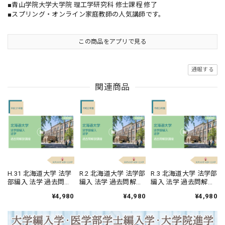
■⻘⼭学院⼤学⼤学院 理⼯学研究科 修⼠課程 修了
■スプリング・オンライン家庭教師の人気講師です。
この商品をアプリで見る
通報する
関連商品
H.31 北海道大学 法学
R.2 北海道大学 法学部
R.3 北海道大学 法学部
部編入 法学 過去問解
編入 法学 過去問解説
編入 法学 過去問解説
説講座
講座
講座
¥4,980
¥4,980
¥4,980