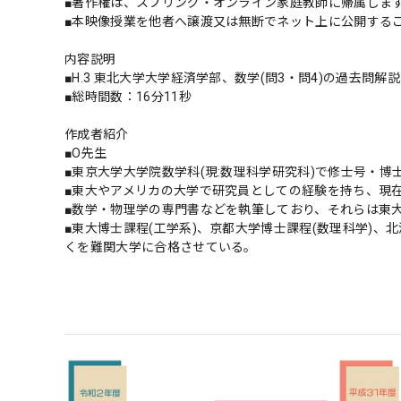
■著作権は、スプリング・オンライン家庭教師に帰属しま
■本映像授業を他者へ譲渡又は無断でネット上に公開する
内容説明
■H.3 東北大学大学経済学部、数学(問3・問4)の過去問解
■総時間数：16分11秒
作成者紹介
■O先生
■東京大学大学院数学科(現:数理科学研究科)で修士号・博
■東大やアメリカの大学で研究員としての経験を持ち、現
■数学・物理学の専門書などを執筆しており、それらは東
■東大博士課程(工学系)、京都大学博士課程(数理科学)、
くを難関大学に合格させている。