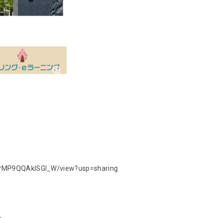
FwPMP9QQAklSGI_W/view?usp=sharing