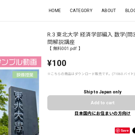
HOME
CATEGORY
ABOUT
BLO
R.3 東北大学 経済学部編入 数学(問3
問解説講座
【 無料001.pdf 】
¥100
※こちらの商品はダウンロード販売です。(71060 バイト
Ship to Japan only
Add to cart
日本国内にお住まいの方向け
Save